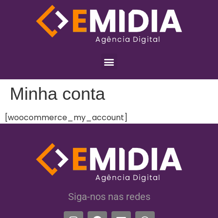
Minha conta
[woocommerce_my_account]
Siga-nos nas redes​