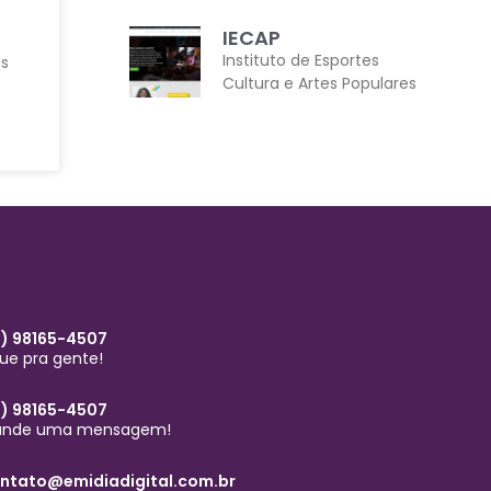
IECAP
Instituto de Esportes
as
Cultura e Artes Populares
1) 98165-4507
gue pra gente!
1) 98165-4507
nde uma mensagem!
ntato@emidiadigital.com.br