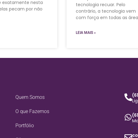
é exatamente nesta
tecnologia recuar. Pelo
elas pecam por não
contrário, a tecnologia vem
com força em todas as áre
LEIA MAIS »
(6
Quem Somos
Li
O que Fazemos
(6
Ma
Portfólio
co