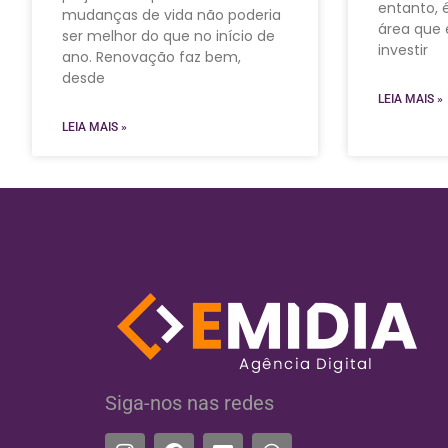
entanto, 
mudanças de vida não poderia
área que 
ser melhor do que no início de
investir
ano. Renovação faz bem,
desde
LEIA MAIS »
LEIA MAIS »
Siga-nos nas redes​